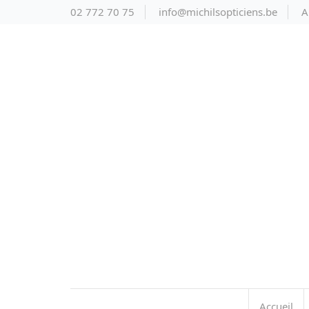
02 772 70 75
info@michilsopticiens.be
A
Accueil