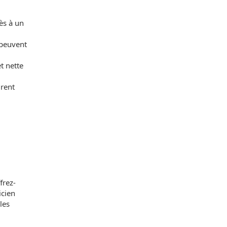
ès à un
 peuvent
t nette
grent
frez-
icien
les