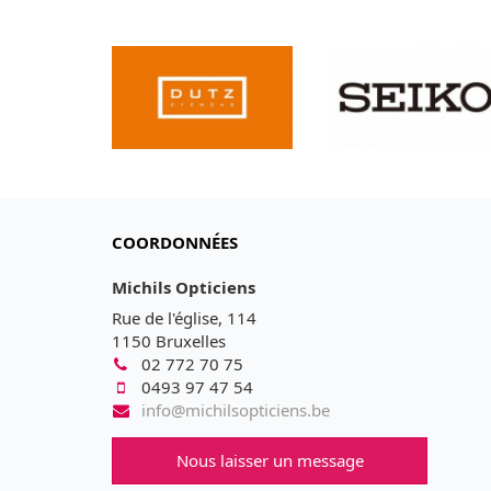
COORDONNÉES
Michils Opticiens
Rue de l'église, 114
1150 Bruxelles
02 772 70 75
0493 97 47 54
info@michilsopticiens.be
Nous laisser un message