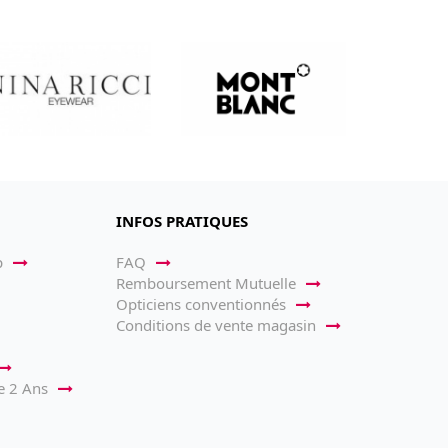
INFOS PRATIQUES
p
FAQ
Remboursement Mutuelle
Opticiens conventionnés
Conditions de vente magasin
e 2 Ans