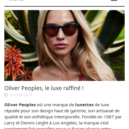
navigat
Oliver Peoples, le luxe raffiné !
le 22-08-2023
Oliver Peoples
est une marque de
lunettes
de luxe
réputée pour son design haut de gamme, son artisanat de
qualité et son esthétique intemporelle. Fondée en 1987 par
Larry et Dennis Leight à Los Angeles, la marque s'est
rapidement fait connaître pour sa fusion réussie entre