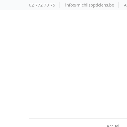
02 772 70 75
info@michilsopticiens.be
A
Accueil