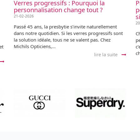
Verres progressifs : Pourquoi la
P
personnalisation change tout ?
p
s
21-02-2026
20
Passé 45 ans, la presbytie s’invite naturellement
dans notre quotidien. Si les verres progressifs sont
C
la solution idéale, tous ne se valent pas. Chez
pe
Michils Opticiens,...
et
c
c
lire la suite