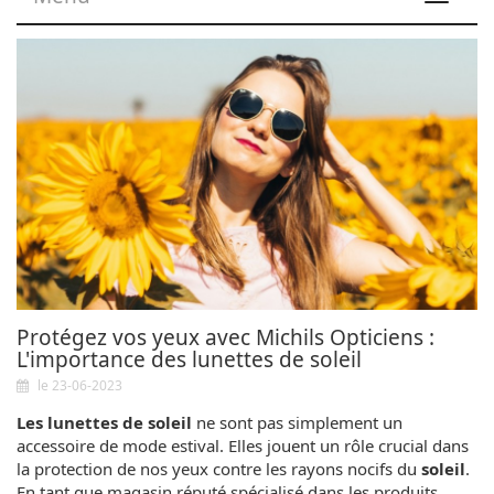
navigat
Protégez vos yeux avec Michils Opticiens :
L'importance des lunettes de soleil
le 23-06-2023
Les lunettes de soleil
ne sont pas simplement un
accessoire de mode estival. Elles jouent un rôle crucial dans
la protection de nos yeux contre les rayons nocifs du
soleil
.
En tant que magasin réputé spécialisé dans les produits