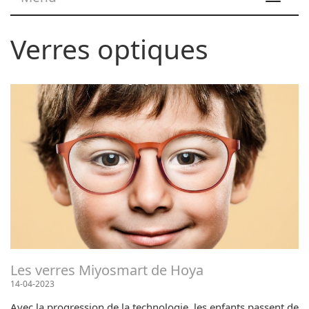
navigat
Verres optiques
Les verres Miyosmart de Hoya
14-04-2023
Avec la progression de la technologie, les enfants passent de